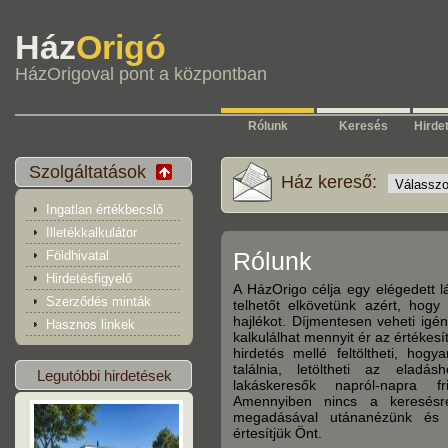
Ház
Origó
HázOrigoval pont a központban
Rólunk
Keresés
Hirde
Szolgáltatások
Ház kereső:
Ingatlan értékbecslő
Illetékkalkulátor
Rólunk
Földhivatal
Hirdetésfigyelő
A HázOrigo célja egy elégedett lá
Szerződés minták
telhetőt elkövetünk azért, hog
hajlékot. Díjmentesen veheti igén
Hasznos linkek
kalkulálhat mennyit ér az értékesí
hirdetés mellé feltöltheti, hog
találnia, letöltheti az elad
Legutóbbi hirdetések
lakáskeresők napról-napra fr
Amennyiben nincs a keresésr
megadásával utánanézünk és a 
értesítjük Önt.