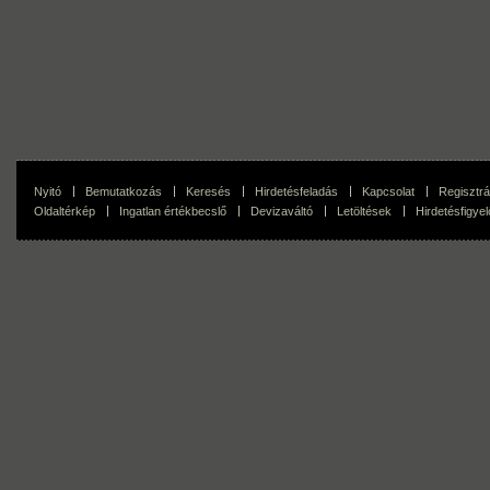
Nyitó
Bemutatkozás
Keresés
Hirdetésfeladás
Kapcsolat
Regisztrá
Oldaltérkép
Ingatlan értékbecslő
Devizaváltó
Letöltések
Hirdetésfigyel