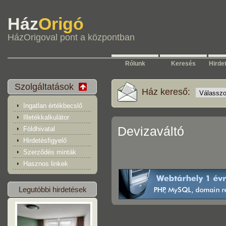
Ház
Origó
HázOrigoval pont a központban
Rólunk
Keresés
Hirde
Szolgáltatások
Ház kereső:
Ingatlan értékbecslő
Illetékkalkulátor
Devizaváltó
Földhivatal
Hirdetésfigyelő
Szerződés minták
Hasznos linkek
hirdetés
Legutóbbi hirdetések