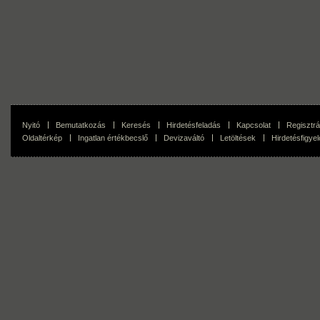
Nyitó
Bemutatkozás
Keresés
Hirdetésfeladás
Kapcsolat
Regisztrá
Oldaltérkép
Ingatlan értékbecslő
Devizaváltó
Letöltések
Hirdetésfigyel