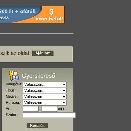
szik az oldal
Gyorskereső
Kategória:
Típus:
Megye:
Helység:
Ár:
-
mFt
Szoba: