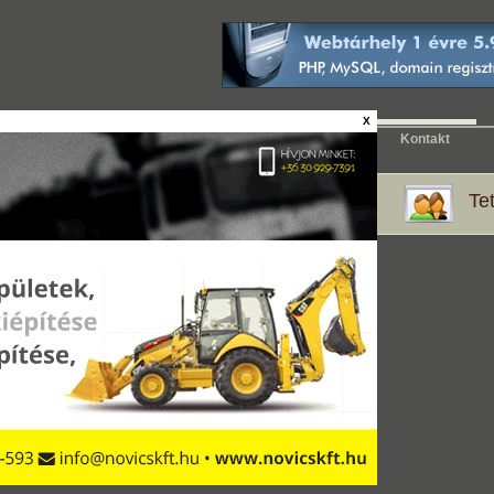
n
X
lunk
Keresés
Hirdetésfeladás
Lakóparkok
Kontakt
Ház kereső:
Tet