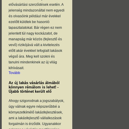
elővásárlási szerződések esetén. A
jelenség mindazonáltal nem egyedi
és olvasóink például már évekkel
ezelőtt küldtek be hasonló
tapasztalatokat. Bár régen ez nem
jelentett túl nagy kockázatot, de
manapság már közös (fejlesztő és
vevő) rizikójává vált a kivitelezés
előtt akár évekkel lefoglalt lakások
végső ára. Meg kell szokni és
tanulni mindenkinek az új világ
kihívásait.
Tovább
Az új lakás vásárlás álmából
könnyen rémálom is lehet! -
Újabb történet került elő
Ahogy szigorodnak a jogszabályok,
úgy válnak egyre népszerűbbé a
környezetkímélő lakásfejlesztések,
ami a lakásfejlesztő vállalkozások
forgalmán is érződik. Ugyanakkor