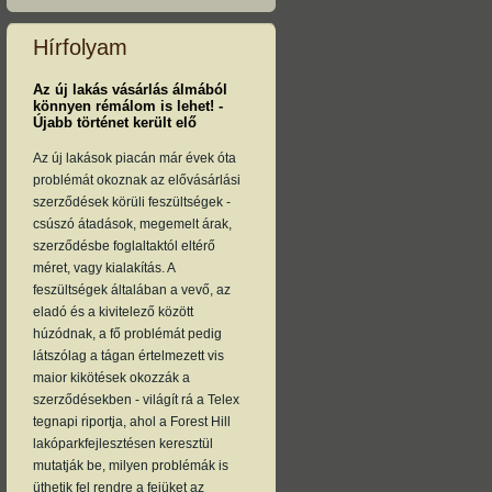
Hírfolyam
Az új lakás vásárlás álmából
könnyen rémálom is lehet! -
Újabb történet került elő
Az új lakások piacán már évek óta
problémát okoznak az elővásárlási
szerződések körüli feszültségek -
csúszó átadások, megemelt árak,
szerződésbe foglaltaktól eltérő
méret, vagy kialakítás. A
feszültségek általában a vevő, az
eladó és a kivitelező között
húzódnak, a fő problémát pedig
látszólag a tágan értelmezett vis
maior kikötések okozzák a
szerződésekben - világít rá a Telex
tegnapi riportja, ahol a Forest Hill
lakóparkfejlesztésen keresztül
mutatják be, milyen problémák is
üthetik fel rendre a fejüket az