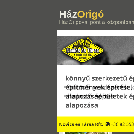
Ház
Origó
HázOrigoval pont a központba
Ró
Szolgáltatások
Ingatlan értékbecslő
Illetékkalkulátor
Földhivatal
Hirdetésfigyelő
Szerződés minták
Hasznos linkek
Legutóbbi hirdetések