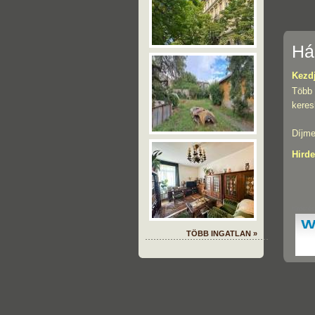
Há
Kezdj
Több 
keres
Díjme
Hirde
hirdetés
TÖBB INGATLAN »