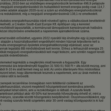
 szerint a lezárások előtt is folyamatosan nőtt a környezetkímélő energia
sználása, 2010-ben az elsődleges energiahordozók termelése 496,9 petajoule
a megújuló energiaforrásokból és hulladékból termelt energia pedig csak 114,7.
őzetes adatok alapján 2020-ra ez a szám az elsődleges energiahordozóknál
-ra redukálódott, míg a megújuló energiaforrásoknál 138,1-re emelkedett.
otudatos energiafelhasználás iránti növekvő igény a vállalkozások bevételénél
ékelhető, a Creaton South-East Europe Kft. építőipari cég a kereslet
ereződését tapasztalták, a kormányzati támogatások kampányainak hatására
 közel ötszörösére emelkedett a napelemek ajánlatkérőinek száma.
yamat tovább erősödhet, ugyanis 2022 nyarától lép érvénybe egy új jogszabály,
 alapján a használatbavételi engedélyért minden háznak teljesítenie kell a
 nulla energiaigényű épületek energiahatékonysági eljárásait, azaz az
lannak legalább BB minősítésűnek kell lennie. Ehhez a felhasznált energia 25
ékát megújuló energiaforrásokból kell majd fedezni, ami szintén nagyot lendít
yasztók érdeklődésén.
elemeket leginkább a megtérülés miatt keresik a fogyasztók. Egy
emmodul ára teljesítménytől függően 31 500-51 500 Ft + áfa között mozog, ami
ból 8-10 év alatt termeli meg az árát. Az uniós áfairányelv friss módosítása
viszont lehet, hogy áfamentesek lesznek a napelemek, ami az árak mellett a
ülési időt is lerövidíti.
őcserepek lecserélése önmagában nem feltétlenül csökkenti az
iafelhasználást, viszont megfelelő hőszigeteléssel kombinálva jelentős
nyeket lehet elérni, ami a rezsiköltségen is látható. A szarufa feletti
geteléssel például akár 40-50%-kal kevesebb hőveszteség érhető el, mint a
mányos, szarufák közötti hőszigetelés beépítésénél. Összehasonlításként, egy
ti vastag szarufa feletti szigetelés akár 30 centi vastag kőzetgyapotot is ki tud
i.