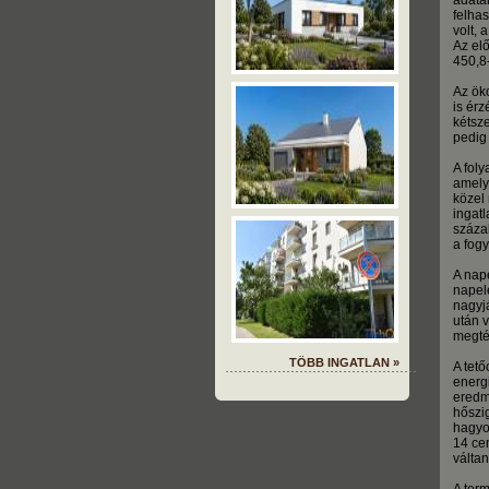
adatai
felha
volt, 
Az el
450,8
Az ök
is érz
kétsz
pedig
A fol
amely
közel
ingat
százal
a fog
A nap
napel
nagyjá
után 
megtér
TÖBB INGATLAN »
A tet
energ
eredmé
hőszi
hagyo
14 cen
váltan