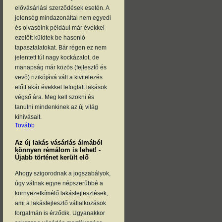
elővásárlási szerződések esetén. A
jelenség mindazonáltal nem egyedi
és olvasóink például már évekkel
ezelőtt küldtek be hasonló
tapasztalatokat. Bár régen ez nem
jelentett túl nagy kockázatot, de
manapság már közös (fejlesztő és
vevő) rizikójává vált a kivitelezés
előtt akár évekkel lefoglalt lakások
végső ára. Meg kell szokni és
tanulni mindenkinek az új világ
kihívásait.
Tovább
Az új lakás vásárlás álmából
könnyen rémálom is lehet! -
Újabb történet került elő
Ahogy szigorodnak a jogszabályok,
úgy válnak egyre népszerűbbé a
környezetkímélő lakásfejlesztések,
ami a lakásfejlesztő vállalkozások
forgalmán is érződik. Ugyanakkor