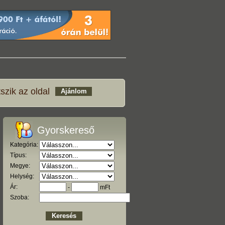
szik az oldal
Gyorskereső
Kategória:
Típus:
Megye:
Helység:
Ár:
-
mFt
Szoba: