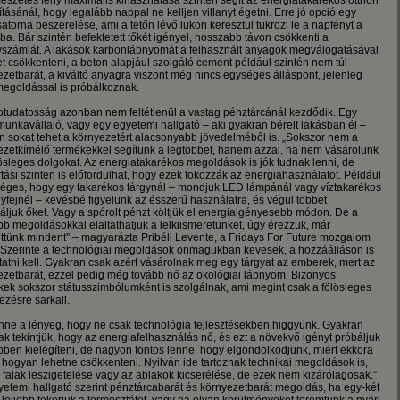
mészetes fény maximális kihasználása szintén segít az energiatakarékos otthon
ításánál, hogy legalább nappal ne kelljen villanyt égetni. Erre jó opció egy
atorna beszerelése, ami a tetőn lévő lukon keresztül tükrözi le a napfényt a
a. Bár szintén befektetett tőkét igényel, hosszabb távon csökkenti a
nyszámlát. A lakások karbonlábnyomát a felhasznált anyagok megválogatásával
et csökkenteni, a beton alapjául szolgáló cement például szintén nem túl
zetbarát, a kiváltó anyagra viszont még nincs egységes álláspont, jelenleg
megoldással is próbálkoznak.
otudatosság azonban nem feltétlenül a vastag pénztárcánál kezdődik. Egy
 munkavállaló, vagy egy egyetemi hallgató – aki gyakran bérelt lakásban él –
én sokat tehet a környezetért alacsonyabb jövedelméből is. „Sokszor nem a
ezetkímélő termékekkel segítünk a legtöbbet, hanem azzal, ha nem vásárolunk
lösleges dolgokat. Az energiatakarékos megoldások is jók tudnak lenni, de
tási szinten is előfordulhat, hogy ezek fokozzák az energiahasználatot. Például
séges, hogy egy takarékos tárgynál – mondjuk LED lámpánál vagy víztakarékos
yfejnél – kevésbé figyelünk az ésszerű használatra, és végül többet
áljuk őket. Vagy a spórolt pénzt költjük el energiaigényesebb módon. De a
bb megoldásokkal elaltathatjuk a lelkiismeretünket, úgy érezzük, már
ttünk mindent” – magyarázta Pribéli Levente, a Fridays For Future mozgalom
. Szerinte a technológiai megoldások önmagukban kevesek, a hozzáálláson is
tatni kell. Gyakran csak azért vásárolnak meg egy tárgyat az emberek, mert az
ezetbarát, ezzel pedig még tovább nő az ökológiai lábnyom. Bizonyos
kek sokszor státusszimbólumként is szolgálnak, ami megint csak a fölösleges
ezésre sarkall.
enne a lényeg, hogy ne csak technológia fejlesztésekben higgyünk. Gyakran
k tekintjük, hogy az energiafelhasználás nő, és ezt a növekvő igényt próbáljuk
bben kielégíteni, de nagyon fontos lenne, hogy elgondolkodjunk, miért ekkora
 hogyan lehetne csökkenteni. Nyilván ide tartoznak technikai megoldások is,
 falak leszigetelése vagy az ablakok kicserélése, de ezek nem kizárólagosak.”
yetemi hallgató szerint pénztárcabarát és környezetbarát megoldás, ha egy-két