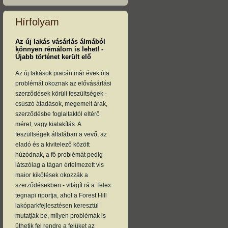
Hírfolyam
Az új lakás vásárlás álmából
könnyen rémálom is lehet! -
Újabb történet került elő
Az új lakások piacán már évek óta
problémát okoznak az elővásárlási
szerződések körüli feszültségek -
csúszó átadások, megemelt árak,
szerződésbe foglaltaktól eltérő
méret, vagy kialakítás. A
feszültségek általában a vevő, az
eladó és a kivitelező között
húzódnak, a fő problémát pedig
látszólag a tágan értelmezett vis
maior kikötések okozzák a
szerződésekben - világít rá a Telex
tegnapi riportja, ahol a Forest Hill
lakóparkfejlesztésen keresztül
mutatják be, milyen problémák is
üthetik fel rendre a fejüket az