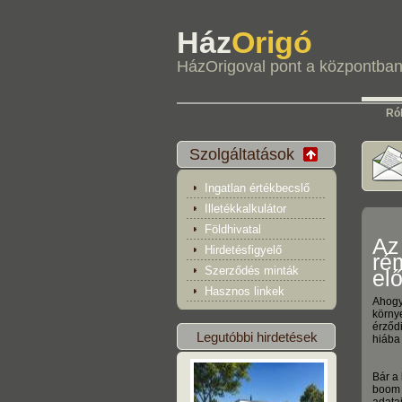
Ház
Origó
HázOrigoval pont a központba
Ró
Szolgáltatások
Ingatlan értékbecslő
Illetékkalkulátor
Földhivatal
Az
Hirdetésfigyelő
rém
Szerződés minták
el
Hasznos linkek
Ahogy
környe
érződ
Legutóbbi hirdetések
hiába
Bár a
boom 