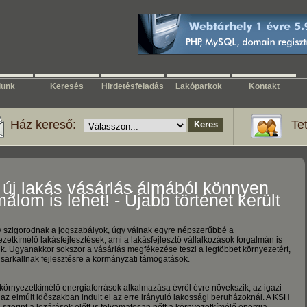
n
lunk
Keresés
Hirdetésfeladás
Lakóparkok
Kontakt
Ház kereső:
Tet
 új lakás vásárlás álmából könnyen
álom is lehet! - Újabb történet került
ő
 szigorodnak a jogszabályok, úgy válnak egyre népszerűbbé a
zetkímélő lakásfejlesztések, ami a lakásfejlesztő vállalkozások forgalmán is
ik. Ugyanakkor sokszor a vásárlás megfékezése teszi a legtöbbet környezetért,
 sarkallnak fejlesztésre a kormányzati támogatások.
 környezetkímélő energiaforrások alkalmazása évről évre növekszik, az igazi
az elmúlt időszakban indult el az erre irányuló lakossági beruházoknál. A KSH