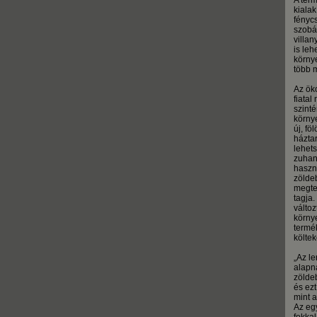
A ter
kialak
fénycs
szobáb
villa
is leh
környe
több 
Az ök
fiatal
szint
körny
új, fö
háztar
lehet
zuhan
haszn
zölde
megte
tagja
változ
körny
termé
költek
„Az l
alapna
zölde
és ezt
mint a
Az eg