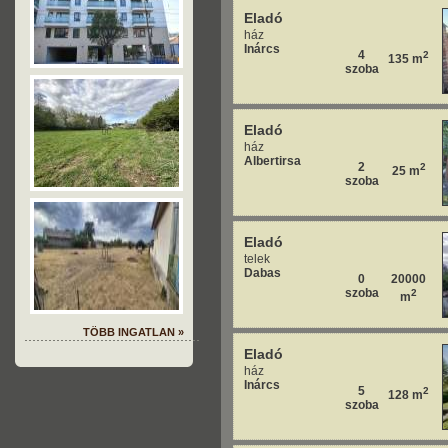
Eladó
ház
Inárcs
4
2
135 m
szoba
Eladó
ház
Albertirsa
2
2
25 m
szoba
Eladó
telek
Dabas
0
20000
szoba
2
m
TÖBB INGATLAN »
Eladó
ház
Inárcs
5
2
128 m
szoba