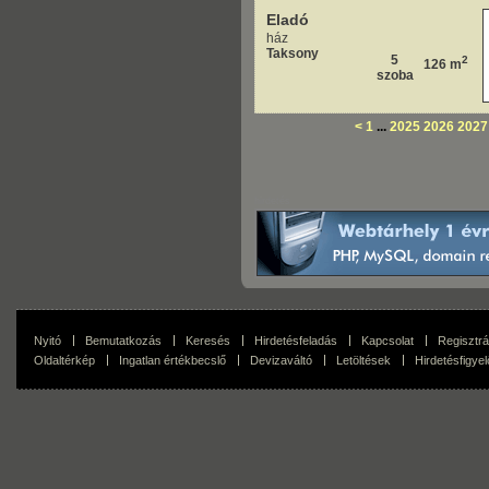
Eladó
ház
Taksony
5
2
126 m
szoba
<
1
...
2025
2026
2027
hirdetés
Nyitó
Bemutatkozás
Keresés
Hirdetésfeladás
Kapcsolat
Regisztrá
Oldaltérkép
Ingatlan értékbecslő
Devizaváltó
Letöltések
Hirdetésfigyel