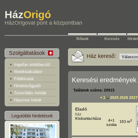
Ház
Origó
HázOrigoval pont a központban
Rólunk
Keresés
Hirde
Szolgáltatások
Ház kereső:
Ingatlan értékbecslő
Illetékkalkulátor
Keresési eredmények
Földhivatal
Hirdetésfigyelő
Találatok száma: 20915
Szerződés minták
<
1
...
2025
2026
2027
Hasznos linkek
Eladó
ház
Legutóbbi hirdetések
Kiskunlacháza
4+1
2
103 m
szoba