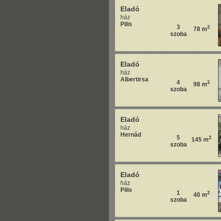
Eladó
ház
Pilis
3
2
78 m
szoba
Eladó
ház
Albertirsa
4
2
98 m
szoba
Eladó
ház
Hernád
5
2
145 m
szoba
Eladó
ház
Pilis
1
2
40 m
szoba