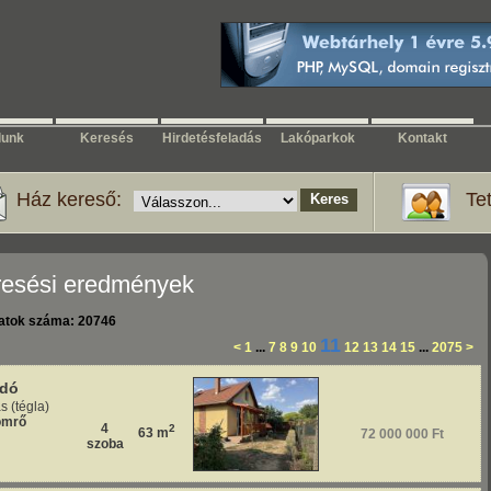
n
lunk
Keresés
Hirdetésfeladás
Lakóparkok
Kontakt
Ház kereső:
Tet
resési eredmények
latok száma: 20746
11
<
1
...
7
8
9
10
12
13
14
15
...
2075
>
adó
s (tégla)
ömrő
4
2
63 m
72 000 000 Ft
szoba