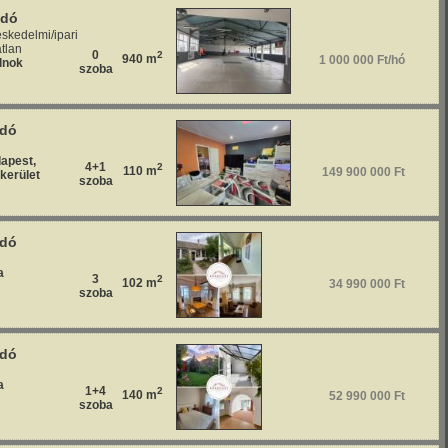
adó
eskedelmi/ipari
tlan
0
2
940 m
1 000 000 Ft/hó
lnok
szoba
adó
apest,
4+1
2
110 m
149 900 000 Ft
.kerület
szoba
adó
a
3
2
102 m
34 990 000 Ft
szoba
adó
a
1+4
2
140 m
52 990 000 Ft
szoba