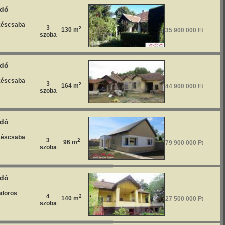
adó
éscsaba
3
2
130 m
35 900 000 Ft
szoba
adó
éscsaba
3
2
164 m
44 900 000 Ft
szoba
adó
éscsaba
3
2
96 m
79 900 000 Ft
szoba
adó
doros
4
2
140 m
27 500 000 Ft
szoba