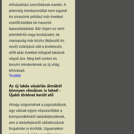
elővásárlási szerződések esetén. A
jelenség mindazonáltal nem egyedi
és olvasóink például már évekkel
ezelőtt küldtek be hasonló
tapasztalatokat. Bár régen ez nem
jelentett túl nagy kockázatot, de
manapság már közös (fejlesztő és
vevő) rizikójává vált a kivitelezés
előtt akár évekkel lefoglalt lakások
végső ára. Meg kell szokni és
tanulni mindenkinek az új világ
kihívásait.
Tovább
Az új lakás vásárlás álmából
könnyen rémálom is lehet! -
Újabb történet került elő
Ahogy szigorodnak a jogszabályok,
úgy válnak egyre népszerűbbé a
környezetkímélő lakásfejlesztések,
ami a lakásfejlesztő vállalkozások
forgalmán is érződik. Ugyanakkor