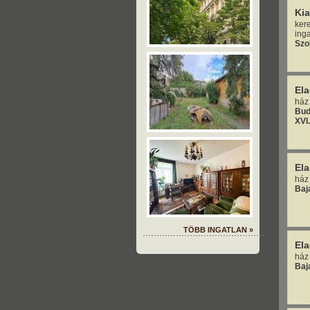
Ki
ker
inga
Szo
El
ház
Bud
XVI
El
ház
Baj
TÖBB INGATLAN »
El
ház
Baj