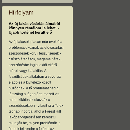
Hírfolyam
Az új lakás vásárlás álmából
könnyen rémálom is lehet! -
Újabb történet került elő
Az új lakások piacán már évek óta
problémát okoznak az elővásárlási
szerződések körüli feszültségek -
csúszó átadások, megemelt árak,
szerződésbe foglaltaktól eltérő
méret, vagy kialakítás. A
feszültségek általában a vevő, az
eladó és a kivitelező között
húzódnak, a fő problémát pedig
látszólag a tágan értelmezett vis
maior kikötések okozzák a
szerződésekben - világít rá a Telex
tegnapi riportja, ahol a Forest Hill
lakóparkfejlesztésen keresztül
mutatják be, milyen problémák is
üthetik fel rendre a fejüket az