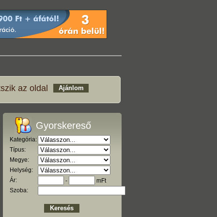
szik az oldal
Gyorskereső
Kategória:
Típus:
Megye:
Helység:
Ár:
-
mFt
Szoba: