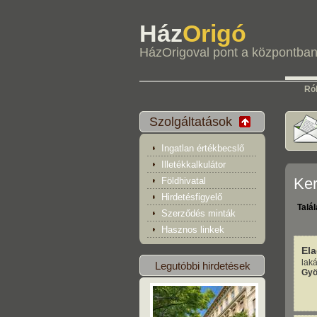
Ház
Origó
HázOrigoval pont a központba
Ró
Szolgáltatások
Ingatlan értékbecslő
Illetékkalkulátor
Ke
Földhivatal
Hirdetésfigyelő
Talá
Szerződés minták
Hasznos linkek
El
laká
Legutóbbi hirdetések
Gy