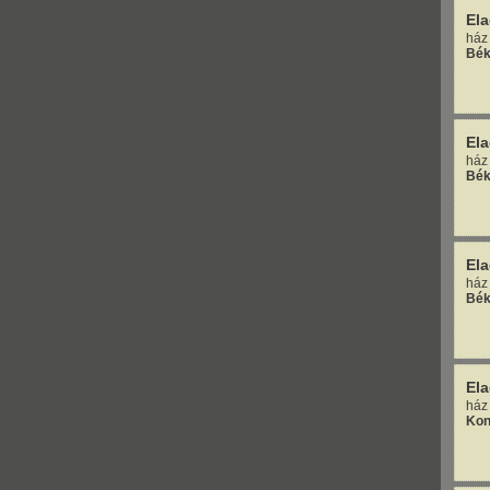
El
ház
Bék
El
ház
Bék
El
ház
Bék
El
ház
Kon