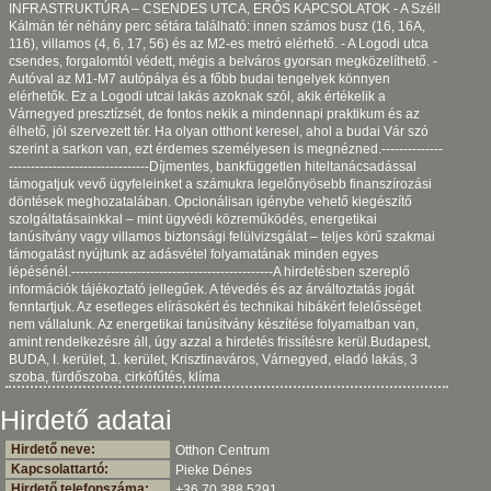
INFRASTRUKTÚRA – CSENDES UTCA, ERŐS KAPCSOLATOK - A Széll
Kálmán tér néhány perc sétára található: innen számos busz (16, 16A,
116), villamos (4, 6, 17, 56) és az M2-es metró elérhető. - A Logodi utca
csendes, forgalomtól védett, mégis a belváros gyorsan megközelíthető. -
Autóval az M1-M7 autópálya és a főbb budai tengelyek könnyen
elérhetők. Ez a Logodi utcai lakás azoknak szól, akik értékelik a
Várnegyed presztízsét, de fontos nekik a mindennapi praktikum és az
élhető, jól szervezett tér. Ha olyan otthont keresel, ahol a budai Vár szó
szerint a sarkon van, ezt érdemes személyesen is megnézned.--------------
--------------------------------Díjmentes, bankfüggetlen hiteltanácsadással
támogatjuk vevő ügyfeleinket a számukra legelőnyösebb finanszírozási
döntések meghozatalában. Opcionálisan igénybe vehető kiegészítő
szolgáltatásainkkal – mint ügyvédi közreműködés, energetikai
tanúsítvány vagy villamos biztonsági felülvizsgálat – teljes körű szakmai
támogatást nyújtunk az adásvétel folyamatának minden egyes
lépésénél.----------------------------------------------A hirdetésben szereplő
információk tájékoztató jellegűek. A tévedés és az árváltoztatás jogát
fenntartjuk. Az esetleges elírásokért és technikai hibákért felelősséget
nem vállalunk. Az energetikai tanúsítvány készítése folyamatban van,
amint rendelkezésre áll, úgy azzal a hirdetés frissítésre kerül.Budapest,
BUDA, I. kerület, 1. kerület, Krisztinaváros, Várnegyed, eladó lakás, 3
szoba, fürdőszoba, cirkófűtés, klíma
Hirdető adatai
Hirdető neve:
Otthon Centrum
Kapcsolattartó:
Pieke Dénes
Hirdető telefonszáma:
+36 70 388 5291