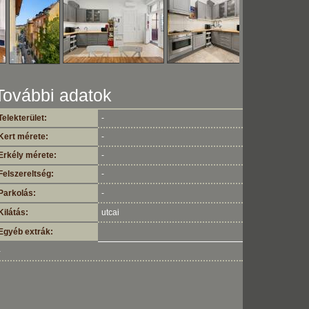
További adatok
Telekterület:
-
Kert mérete:
-
Erkély mérete:
-
Felszereltség:
-
Parkolás:
-
Kilátás:
utcai
Egyéb extrák:
-