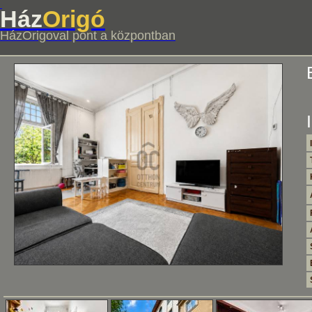
Ház
Origó
HázOrigoval pont a központban