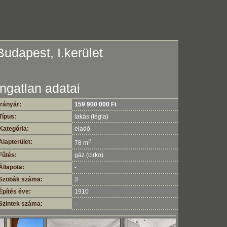
Budapest, I.kerület
Ingatlan adatai
Irányár:
159 900 000 Ft
Típus:
lakás (tégla)
Kategória:
eladó
2
Alapterület:
78 m
Fűtés:
gáz (cirko)
Állapota:
-
Szobák száma:
3
Építés éve:
1910
Szintek száma:
-