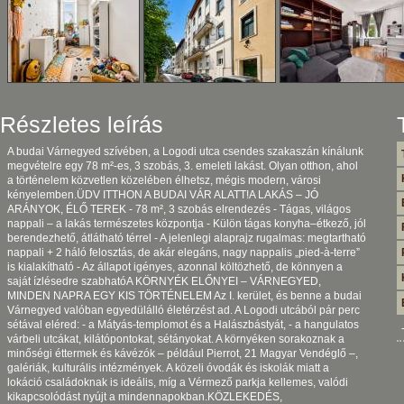
Részletes leírás
A budai Várnegyed szívében, a Logodi utca csendes szakaszán kínálunk
megvételre egy 78 m²-es, 3 szobás, 3. emeleti lakást. Olyan otthon, ahol
a történelem közvetlen közelében élhetsz, mégis modern, városi
kényelemben.ÜDV ITTHON A BUDAI VÁR ALATT!A LAKÁS – JÓ
ARÁNYOK, ÉLŐ TEREK - 78 m², 3 szobás elrendezés - Tágas, világos
nappali – a lakás természetes központja - Külön tágas konyha–étkező, jól
berendezhető, átlátható térrel - A jelenlegi alaprajz rugalmas: megtartható
nappali + 2 háló felosztás, de akár elegáns, nagy nappalis „pied-à-terre”
is kialakítható - Az állapot igényes, azonnal költözhető, de könnyen a
saját ízlésedre szabhatóA KÖRNYÉK ELŐNYEI – VÁRNEGYED,
MINDEN NAPRA EGY KIS TÖRTÉNELEM Az I. kerület, és benne a budai
Várnegyed valóban egyedülálló életérzést ad. A Logodi utcából pár perc
sétával eléred: - a Mátyás-templomot és a Halászbástyát, - a hangulatos
várbeli utcákat, kilátópontokat, sétányokat. A környéken sorakoznak a
minőségi éttermek és kávézók – például Pierrot, 21 Magyar Vendéglő –,
galériák, kulturális intézmények. A közeli óvodák és iskolák miatt a
lokáció családoknak is ideális, míg a Vérmező parkja kellemes, valódi
kikapcsolódást nyújt a mindennapokban.KÖZLEKEDÉS,