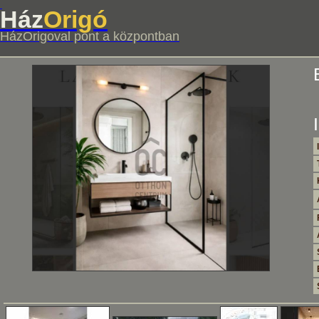
Ház
Origó
HázOrigoval pont a központban