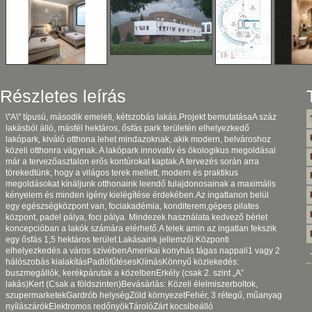
Részletes leírás
\"A\" típusú, második emeleti, kétszobás lakás.Projekt bemutatásaA száz
lakásból álló, másfél hektáros, ősfás park területén elhelyezkedő
lakópark, kiváló otthona lehet mindazoknak, akik modern, belvároshoz
közeli otthonra vágynak. A lakópark innovatív és ökologikus megoldásai
már a tervezőasztalon erős kontúrokat kaptak.A tervezés során arra
törekedtünk, hogy a világos terek mellett, modern és praktikus
megoldásokat kínáljunk otthonaink leendő tulajdonosainak a maximális
kényelem és minden igény kielégítése érdekében.Az ingatlanon belül
egy egészségközpont van, fociakadémia, konditerem,gépes pilates
központ, padel pálya, foci pálya. Mindezek használata kedvező bérlet
koncepcióban a lakók számára elérhető.A telek amin az ingatlan fekszik
egy ősfás 1,5 hektáros terület.Lakásaink jellemzői:Központi
elhelyezkedés a város szívébenAmerikai konyhás tágas nappali1 vagy 2
hálószobás kialakításPadlófűtésesKlímásKönnyű közlekedés:
buszmegállók, kerékpárutak a közelbenErkély (csak 2. szint „A”
lakás)Kert (Csak a földszinten)Bevásárlás: Közeli élelmiszerboltok,
szupermarketekGardrób helységZöld környezetFehér, 3 rétegű, műanyag
nyílászárókElektromos redőnyökTárolóZárt kocsibeálló