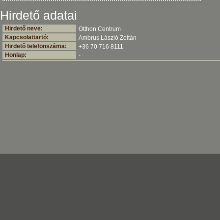
Hirdető adatai
Hirdető neve:
Otthon Centrum
Kapcsolattartó:
Ambrus László Zoltán
Hirdető telefonszáma:
+36 70 716 8111
Honlap:
-