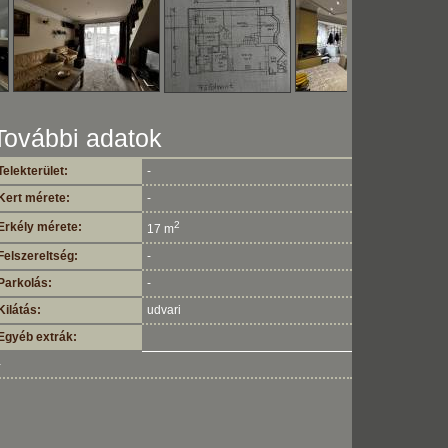
További adatok
Telekterület:
-
Kert mérete:
-
2
Erkély mérete:
17 m
Felszereltség:
-
Parkolás:
-
Kilátás:
udvari
Egyéb extrák:
-