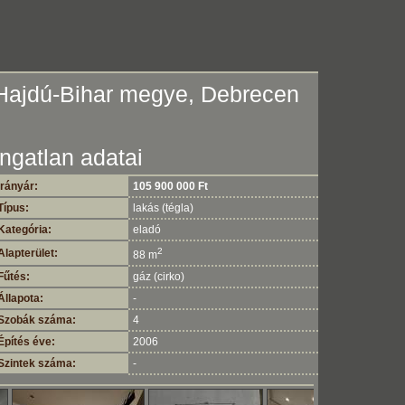
Hajdú-Bihar megye, Debrecen
Ingatlan adatai
Irányár:
105 900 000 Ft
Típus:
lakás (tégla)
Kategória:
eladó
2
Alapterület:
88 m
Fűtés:
gáz (cirko)
Állapota:
-
Szobák száma:
4
Építés éve:
2006
Szintek száma:
-