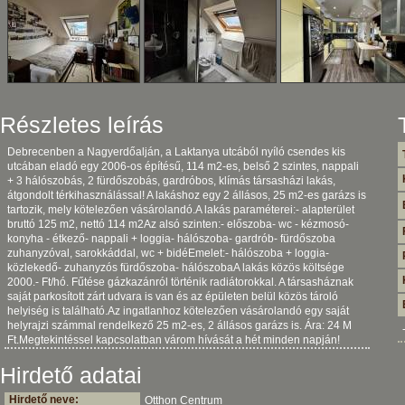
Részletes leírás
Debrecenben a Nagyerdőalján, a Laktanya utcából nyíló csendes kis
utcában eladó egy 2006-os építésű, 114 m2-es, belső 2 szintes, nappali
+ 3 hálószobás, 2 fürdőszobás, gardróbos, klímás társasházi lakás,
átgondolt térkihasználással! A lakáshoz egy 2 állásos, 25 m2-es garázs is
tartozik, mely kötelezően vásárolandó.A lakás paraméterei:- alapterület
bruttó 125 m2, nettó 114 m2Az alsó szinten:- előszoba- wc - kézmosó-
konyha - étkező- nappali + loggia- hálószoba- gardrób- fürdőszoba
zuhanyzóval, sarokkáddal, wc + bidéEmelet:- hálószoba + loggia-
közlekedő- zuhanyzós fürdőszoba- hálószobaA lakás közös költsége
2000.- Ft/hó. Fűtése gázkazánról történik radiátorokkal. A társasháznak
saját parkosított zárt udvara is van és az épületen belül közös tároló
helyiség is található.Az ingatlanhoz kötelezően vásárolandó egy saját
helyrajzi számmal rendelkező 25 m2-es, 2 állásos garázs is. Ára: 24 M
Ft.Megtekintéssel kapcsolatban várom hívását a hét minden napján!
Hirdető adatai
Hirdető neve:
Otthon Centrum