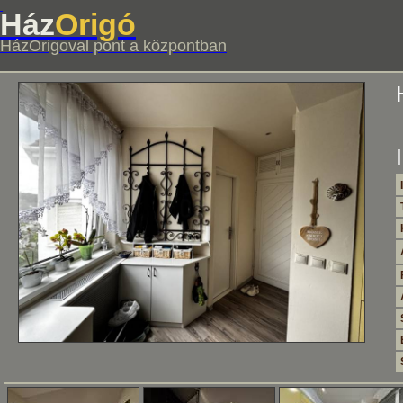
Ház
Origó
HázOrigoval pont a központban