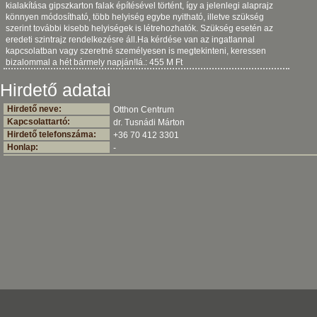
kialakítása gipszkarton falak építésével történt, így a jelenlegi alaprajz
könnyen módosítható, több helyiség egybe nyitható, illetve szükség
szerint további kisebb helyiségek is létrehozhatók. Szükség esetén az
eredeti szintrajz rendelkezésre áll.Ha kérdése van az ingatlannal
kapcsolatban vagy szeretné személyesen is megtekinteni, keressen
bizalommal a hét bármely napján!Iá.: 455 M Ft
Hirdető adatai
Hirdető neve:
Otthon Centrum
Kapcsolattartó:
dr. Tusnádi Márton
Hirdető telefonszáma:
+36 70 412 3301
Honlap:
-