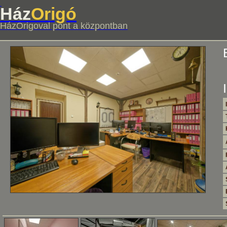
Ház
Origó
HázOrigoval pont a központban