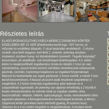
Részletes leírás
ELADÓ IRODA/ÜZLETHELYISÉG A MÓRICZ ZSIGMOND KÖRTÉR
KÖZELÉBEN (BP. XI. KER.)Eladósorba került egy:- 507 nm-es- jó
műszaki és esztétikai állapotú- 2 utcai bejárattal rendelkező - 2 részre
osztott- utca felől alagsori, kert felől 1. emeleti- jelenleg részben
irodaként, részben hang- és fotóstúdióként üzemelő- \"egyéb helyiség\"
besorolású- jól alakítható- sok lehetőséget kínálóingatlan. A 2, külön-
külön is megközelíthető ingatlanrész (iroda és stúdió) 1 hrsz-on van
nyilvántartva, viszont külön közmű mérőkkel rendelkeznek (villanyórák,
gázórák, vízórák). A jelenlegi tulajdonos az ingatlant folyamatosan
fejleszti és karbantartja (az egyik gázkazán 2 évvel ezelőtt, a másik 3 éve
került beszerelésre). A falazat utcaszint alatti részének szigetelése is
megtörtént. A 2 külön funkciójú ingatlanrész akár teljesen el is
szeparálható egymástól, de jelenleg van átjárási lehetőség a 2 között.A
kiváló elhelyezkedése és mérete miatt az ingatlan sokféle célra
hasznosítható: oktatási, hitéleti, egészségügyi, irodai, kereskedelmi célra
egyaránt alkalmas. A tömegközlekedési lehetőségek kiválóak, a Móricz
Zsigmond körtér perceken belül elérhető gyalog, itt számos busz,
villamos és a 4-es metró megállói is megtalálhatóak. A mostani terek