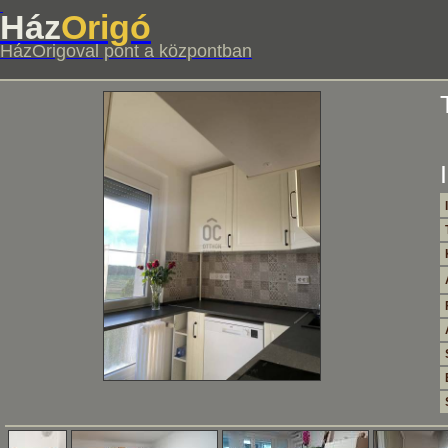
Ház
Origó
HázOrigoval pont a központban