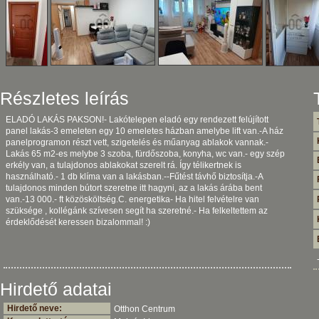
Részletes leírás
ELADÓ LAKÁS PAKSON!- Lakótelepen eladó egy rendezett felújított
panel lakás-3 emeleten egy 10 emeletes házban amelybe lift van.-A ház
panelprogramon részt vett, szigetelés és műanyag ablakok vannak.-
Lakás 65 m2-es melybe 3 szoba, fürdőszoba, konyha, wc van.- egy szép
erkély van, a tulajdonos ablakokat szerelt rá. Így télikertnek is
használható.- 1 db klíma van a lakásban.--Fűtést távhő biztosítja.-A
tulajdonos minden bútort szeretne itt hagyni, az a lakás árába bent
van.-13 000.- ft közösköltség.C. energetika- Ha hitel felvételre van
szüksége , kollégánk szívesen segít ha szeretné.- Ha felkeltettem az
érdeklődését keressen bizalommal! :)
Hirdető adatai
Hirdető neve:
Otthon Centrum