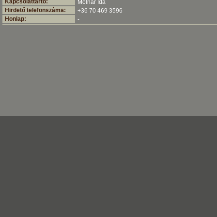
Kapcsolattartó:
Molnár Ida
Hirdető telefonszáma:
+36 70 469 3596
Honlap:
-