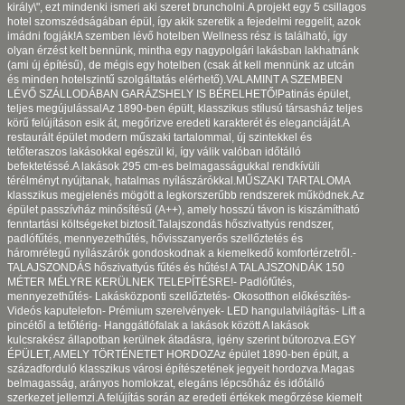
király\", ezt mindenki ismeri aki szeret bruncholni.A projekt egy 5 csillagos
hotel szomszédságában épül, így akik szeretik a fejedelmi reggelit, azok
imádni fogják!A szemben lévő hotelben Wellness rész is található, így
olyan érzést kelt bennünk, mintha egy nagypolgári lakásban lakhatnánk
(ami új építésű), de mégis egy hotelben (csak át kell mennünk az utcán
és minden hotelszintű szolgáltatás elérhető).VALAMINT A SZEMBEN
LÉVŐ SZÁLLODÁBAN GARÁZSHELY IS BÉRELHETŐ!Patinás épület,
teljes megújulássalAz 1890-ben épült, klasszikus stílusú társasház teljes
körű felújításon esik át, megőrizve eredeti karakterét és eleganciáját.A
restaurált épület modern műszaki tartalommal, új szintekkel és
tetőteraszos lakásokkal egészül ki, így válik valóban időtálló
befektetéssé.A lakások 295 cm-es belmagasságukkal rendkívüli
térélményt nyújtanak, hatalmas nyílászárókkal.MŰSZAKI TARTALOMA
klasszikus megjelenés mögött a legkorszerűbb rendszerek működnek.Az
épület passzívház minősítésű (A++), amely hosszú távon is kiszámítható
fenntartási költségeket biztosít.Talajszondás hőszivattyús rendszer,
padlófűtés, mennyezethűtés, hővisszanyerős szellőztetés és
háromrétegű nyílászárók gondoskodnak a kiemelkedő komfortérzetről.-
TALAJSZONDÁS hőszivattyús fűtés és hűtés! A TALAJSZONDÁK 150
MÉTER MÉLYRE KERÜLNEK TELEPÍTÉSRE!- Padlófűtés,
mennyezethűtés- Lakásközponti szellőztetés- Okosotthon előkészítés-
Videós kaputelefon- Prémium szerelvények- LED hangulatvilágítás- Lift a
pincétől a tetőtérig- Hanggátlófalak a lakások között A lakások
kulcsrakész állapotban kerülnek átadásra, igény szerint bútorozva.EGY
ÉPÜLET, AMELY TÖRTÉNETET HORDOZAz épület 1890-ben épült, a
századforduló klasszikus városi építészetének jegyeit hordozva.Magas
belmagasság, arányos homlokzat, elegáns lépcsőház és időtálló
szerkezet jellemzi.A felújítás során az eredeti értékek megőrzése kiemelt