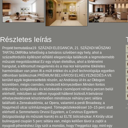
Részletes leírás
Projekt bemutatása19. SZÁZADI ELEGANCIA, 21. SZÁZADI MŰSZAKI
TARTALOMRitka lehetőség a belváros szívében:egy hely, ahol a
századfordulós építészet időtálló eleganciája találkozik a legmodernebb
műszaki megoldásokkal.Ez egy olyan életstílus, ahol a történelmi
hangulat, a kifinomult megjelenés és a mai kor kényelme tökéletes
harmóniában van jelen.Itt a múlt értékei és a jövő technológiája egyetlen
otthonban találkoznak.PRÉMIUM BELVÁROSI ELHELYEZKEDÉS A VII.
kerület egyik legkeresettebb részén, az Andrássy út és az Oktogon
közelében, mégis csendes, rendezett környezetben.Minden fontos
intézmény, szolgáltatás és közlekedési csomópont néhány percen belül
elérhető, miközben az otthon nyugodt hátteret biztosít.A belvárosi
elhelyezkedésnek köszönhetően mindössze néhány perc sétára
található a Zeneakadémia, az Opera, valamint a pesti Broadway, a
Nagymező utcai színháznegyed. Tömegközlekedéssel 10–15 perc alatt
elérhető a Semmelweis Orvosi Egyetem, a Corvinus Egyetem
(közgazdasági és műszaki karok) és az ELTE bölcsészkar. A Király utcai
bulinegyed csupán 5 perc sétára van, mégis kellően távol a zajtól a
nyugodt pihenéshez.Úgy szól a mondás, hogy \"reggelizz úgy, mint egy