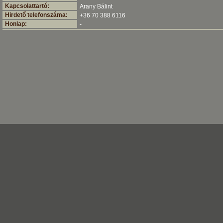
Kapcsolattartó:
Arany Bálint
Hirdető telefonszáma:
+36 70 388 6116
Honlap:
-