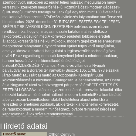
szempont volt, miközben az épület teljes műszaki megújuláson megy
keresztül:- szerkezeti megerősítés- új közműhálózat- modern gépészet-
új lift- megújult közös terekÍgy születik újjá egy több mint 130 éves ház a
mai kor elvárásai szerint.ÁTADÁSA kivitelezés folyamatban van.Tervezett
birtokbaadás: 2026. december 31.RITKA FEJLESZTÉS EGY TELJESEN
BEÉPÜLT BELVÁROSI KÖRNYEZETBENA belváros ezen részén
rendkívül ritka, hogy új, magas műszaki tartalommal rendelkező
lakóprojekt valósuljon meg.A környező épületek többsége eredeti
állapotú, korszerűsítés nélkül működik, modern gépészeti és energetikai
megoldások hiányában.Egy történelmi épület teljes körű megújítása,
amely a klasszikus városi hangulatot a legkorszerűbb technológiával
ötvözi.Ez az egyediség nemcsak kényelmet jelent a mindennapokban,
hanem hosszú távon is kiemelkedő értékállóságot
biztosít.KÖZLEKEDÉS- Villamos: 4-es, 6-os villamos a Nyugati
pályaudvar és a Boráros tér irányába- Buszok: 105, 178E, 973 éjszakai
járat- Metró: M1 (sárga) metró az Oktogonnál- Kerékpár: Bubi
kölcsönzőállomás a közelben- Gyalogosan: a Zeneakadémia, az Opera
és a Nagymező utcai színháznegyed pár perc sétáraBEFEKTETÉS ÉS
ÉRTÉKÁLLÓSÁGAz lakások egyszerre kínálnak:- presztízs lokációt- ritka
műszaki tartalmat- történelmi hátteret- modern komfortotEz a kombináció
a belvárosban kiemelkedően stabil befektetési alapot jelent.Ez a
fejlesztés jó lehetőség azoknak, akik értékelik a történelmi környezetet,
de ragaszkodnak a modern minőséghez.További felmerülő kérdéssel
kapcsolatban, állok szíves rendelkezésére!
Hirdető adatai
Hirdető neve:
Otthon Centrum